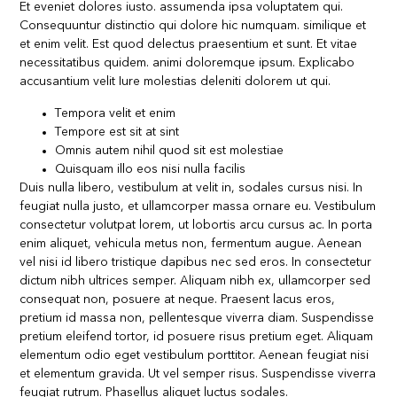
Et eveniet dolores iusto. assumenda ipsa voluptatem qui.
Consequuntur distinctio qui dolore hic numquam. similique et
et enim velit. Est quod delectus praesentium et sunt. Et vitae
necessitatibus quidem. animi doloremque ipsum. Explicabo
accusantium velit Iure molestias deleniti dolorem ut qui.
Tempora velit et enim
Tempore est sit at sint
Omnis autem nihil quod sit est molestiae
Quisquam illo eos nisi nulla facilis
Duis nulla libero, vestibulum at velit in, sodales cursus nisi. In
feugiat nulla justo, et ullamcorper massa ornare eu. Vestibulum
consectetur volutpat lorem, ut lobortis arcu cursus ac. In porta
enim aliquet, vehicula metus non, fermentum augue. Aenean
vel nisi id libero tristique dapibus nec sed eros. In consectetur
dictum nibh ultrices semper. Aliquam nibh ex, ullamcorper sed
consequat non, posuere at neque. Praesent lacus eros,
pretium id massa non, pellentesque viverra diam. Suspendisse
pretium eleifend tortor, id posuere risus pretium eget. Aliquam
elementum odio eget vestibulum porttitor. Aenean feugiat nisi
et elementum gravida. Ut vel semper risus. Suspendisse viverra
feugiat rutrum. Phasellus aliquet luctus sodales.